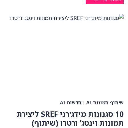
לתמונות
AI
עם
LEONARDO,
אופנת
רטרו
מדע
בדיוני
(שיתוף:)
שיתוף תמונות AI
חדשות AI
|
10 סגנונות מידג׳רני SREF ליצירת
תמונות וינטג’ ורטרו (שיתוף)