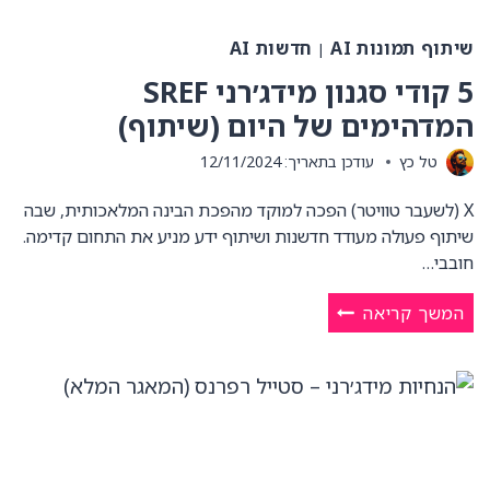
שיתוף תמונות AI
חדשות AI
|
5 קודי סגנון מידג׳רני SREF
המדהימים של היום (שיתוף)
טל כץ
עודכן בתאריך:
12/11/2024
X (לשעבר טוויטר) הפכה למוקד מהפכת הבינה המלאכותית, שבה
שיתוף פעולה מעודד חדשנות ושיתוף ידע מניע את התחום קדימה.
חובבי…
5
המשך קריאה
קודי
סגנון
מידג׳רני
SREF
המדהימים
של