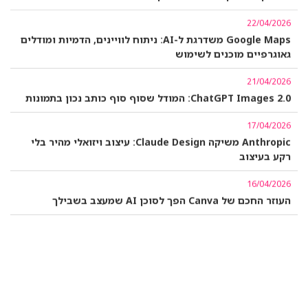
22/04/2026
Google Maps משדרגת ל-AI: ניתוח לוויינים, הדמיות ומודלים
גאוגרפיים מוכנים לשימוש
21/04/2026
ChatGPT Images 2.0: המודל שסוף סוף כותב נכון בתמונות
17/04/2026
Anthropic משיקה Claude Design: עיצוב ויזואלי מהיר בלי
רקע בעיצוב
16/04/2026
העוזר החכם של Canva הפך לסוכן AI שמעצב בשבילך
14/01/2026
Google Gemini יגש לנתוני Gmail ותמונות אישיות למודיעין
מותאם
14/01/2026
McKinsey מוסיפה צ’אטבוט AI לתהליכי גיוס בוגרים