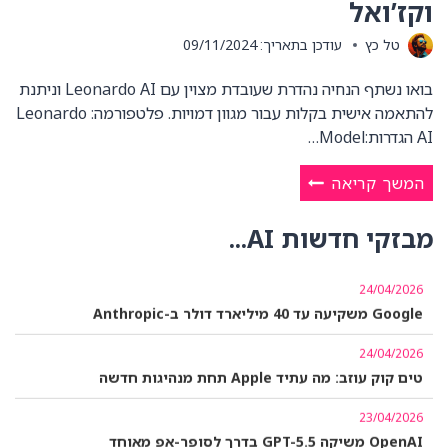
וקז’ואל
טל כץ
עודכן בתאריך:
09/11/2024
בואו נשתף הנחיה נהדרת שעובדת מצוין עם Leonardo AI וניתנת
להתאמה אישית בקלות עבור מגוון דמויות. פלטפורמה: Leonardo
AI הגדרות:Model…
שיתוף:
המשך קריאה
הנחיות
25/04/2026
לתמונות
מבזקי חדשות AI...
Anthropic בנתה שוק ניסויי למסחר בין סוכני AI
AI,
פורטרטים
24/04/2026
של
Google משקיעה עד 40 מיליארד דולר ב-Anthropic
נשים
במראה
24/04/2026
טים קוק עוזב: מה עתיד Apple תחת מנהיגות חדשה
עסקי
וקז’ואל
23/04/2026
OpenAI משיקה GPT-5.5 בדרך לסופר-אפ מאוחד