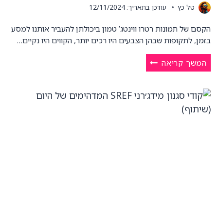
טל כץ
עודכן בתאריך:
12/11/2024
הקסם של תמונות רטרו ווינטג’ טמון ביכולתן להעביר אותנו למסע
בזמן, לתקופות שבהן הצבעים היו רכים יותר, הקווים היו נקיים…
10
המשך קריאה
סגנונות
מידג׳רני
SREF
ליצירת
תמונות
וינטג’
ורטרו
(שיתוף)