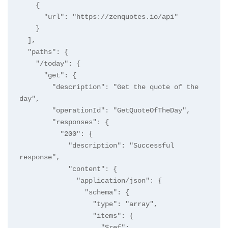
    {

      "url": "https://zenquotes.io/api"

    }

  ],

  "paths": {

    "/today": {

      "get": {

        "description": "Get the quote of the 
day",

        "operationId": "GetQuoteOfTheDay",

        "responses": {

          "200": {

            "description": "Successful 
response",

            "content": {

              "application/json": {

                "schema": {

                  "type": "array",

                  "items": {

                    "$ref": 