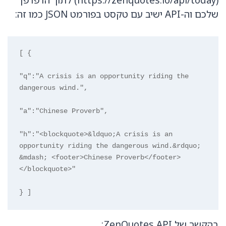
שלכם וה-API ישיב עם טקסט בפורמט JSON כמו זה:
[ {

"q":"A crisis is an opportunity riding the 
dangerous wind.",

"a":"Chinese Proverb",

"h":"<blockquote>&ldquo;A crisis is an 
opportunity riding the dangerous wind.&rdquo; 
&mdash; <footer>Chinese Proverb</footer>
</blockquote>"

} ]
בהקשר של ZenQuotes API: