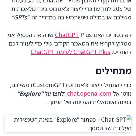
אתם תזדקקו לחשבון ChatGPT Plus (כרגע בעלות
של 20$ לחודש) כדי ליצור צ’אטבוט בינה מלאכותית
משלכם או במילה שנשתמש בה במדריך זה:
“GPTs”
.
לא בטוחים האם
ChatGPT
Plus שווה את הכסף? אני
ממליץ לקרוא את המאמר הקודם שלי כדי לעזור לכם
להחליט:
ChatGPT Plus לעומת ChatGPT
.
מתחילים
כדי להתחיל ליצור צ’אטבוט (CustomGPT) משלכם,
נווטו אל
chat.openai.com
ולחצו על
“Explore”
בפינה השמאלית העליונה של המסך.