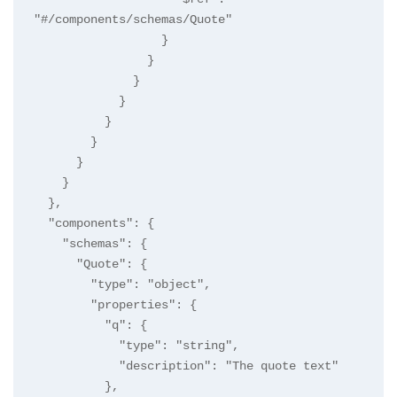
"#/components/schemas/Quote"

                  }

                }

              }

            }

          }

        }

      }

    }

  },

  "components": {

    "schemas": {

      "Quote": {

        "type": "object",

        "properties": {

          "q": {

            "type": "string",

            "description": "The quote text"

          },
