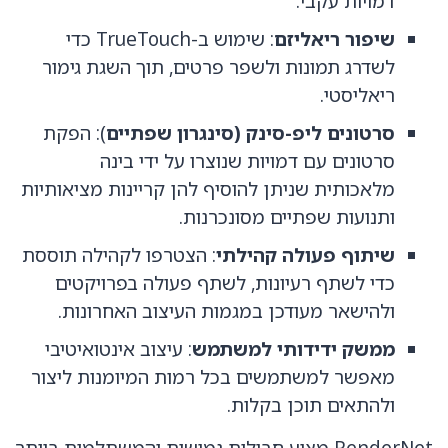
דמויות עקבי.
שיפור ריאליזם
: שימוש ב-TrueTouch כדי
לשדרג תמונות ולשפר פרטים, תוך השגת גימור
ריאליסטי.
סרטונים ליפ-סינק (סינגרון שפתיים
): הפקת
סרטונים עם דמויות שנוצרו על ידי בינה
מלאכותית שניתן להוסיף להן קריינות מציאותיות
ותנועות שפתיים מסונכרנות.
שיתוף פעולה קהילתי
: הצטרפו לקהילה תוססת
כדי לשתף רעיונות, לשתף פעולה בפרויקטים
ולהישאר מעודכן במגמות העיצוב האחרונות.
ממשק ידידותי למשתמש
: עיצוב אינטואיטיבי
מאפשר למשתמשים בכל רמות המיומנות ליצור
ולהתאים תוכן בקלות.
RenderNet מציע חבילות גמישות והמשתלמות ביותר