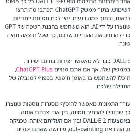
אחד היתרונות הבולטים הוא ש-DALL·E 3 כל כך פשוט
לשימוש. בתוך ממשק ChatGPT תכתבו מה תרצו
לראות, ובתוך כמה רגעים, יהיו לכם תמונות ייחודיות
שנוצרו על ידי AI. הוא משתמש בהבנת השפה של GPT
כדי להרחיב את ההנחיות שלכם, כך שכל תוצאה תהיה
שונה.
DALL·E כבר לא מאפשר יצירות בחינם ישירות
בממשק שלו. אך אם אתם מנויים
ChatGPT Plus
,
תוכלו להשתמש בו באופן חופשי, בכפוף למגבלה של
החבילה שלכם.
עורך התמונות מאפשר להוסיף מסגרות נוספות שנוצרו,
כך שתוכלו להרחיב תמונה, בין אם יצרתם אותה
באמצעות DALL·E 2 ובין אם העליתם אותה. טכניקה
זו, הנקראת out-painting, פירושה שאתם יכולים