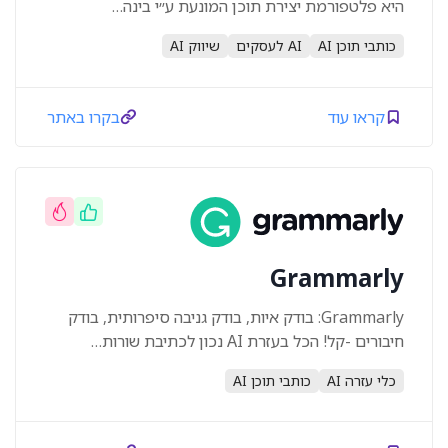
היא פלטפורמת יצירת תוכן המונעת ע״י בינה…
כותבי תוכן AI
AI לעסקים
שיווק AI
קראו עוד
בקרו באתר
Grammarly
Grammarly: בודק איות, בודק גניבה סיפרותית, בודק
חיבורים -קל! הכל בעזרת AI נכון לכתיבת שורות…
כלי עזרה AI
כותבי תוכן AI