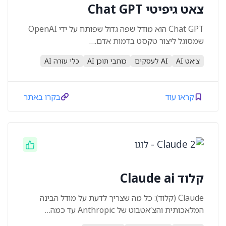
צאט גיפיטי Chat GPT
Chat GPT הוא מודל שפה גדול שפותח על ידי OpenAI
שמסוגל ליצור טקסט בדמות אדם.…
צ׳אט AI
AI לעסקים
כותבי תוכן AI
כלי עזרה AI
קראו עוד
בקרו באתר
קלוד Claude ai
Claude (קלוד): כל מה שצריך לדעת על מודל הבינה
המלאכותית והצ’אטבוט של Anthropic עד כמה…