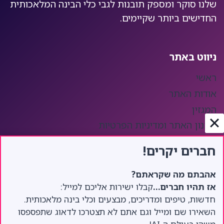
שלנו סוקר ומספק תובנות לגבי כלי הבינה המלאכותית
החדישים ביותר שקיימים.
ניווט באתר
ראשי
אודות האתר
המגזין
תקנון האתר ומדיניות הפרטיות
הצהרת נגישות
חברים יקרים!
DeepSeek AI דיפסיק
אהבתם מה שקראתם?
אז תהיו חברים…
קבלו ישירות אליכם למייל:
עודכן בתאריך:
09/02/2025
חדשות, טיפים ומדריכים, מבצעים וכלי בינה מלאכותית.
PhotoRoom
השאירו שם ומייל וגם אתם לא תצטרכו לדאוג שתפספסו