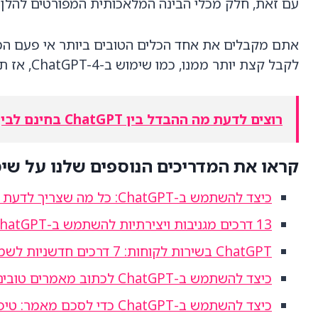
עם זאת, חלק מכלי הבינה המלאכותית המפורטים להלן הם רק תוכנות Python המשתמש
לקבל קצת יותר ממנו, כמו שימוש ב-ChatGPT-4, אז תצטרכו להפרד מ-$20 בחודש.
רוצים לדעת מה ההבדל בין ChatGPT בחינם לבין ChatGPT Plus בתשלום, לחצו כאן
קראו את המדריכים הנוספים שלנו על שימוש ב-T
כיצד להשתמש ב-ChatGPT: כל מה שצריך לדעת עכשיו
13 דרכים מגניבות ויצירתיות להשתמש ב-ChatGPT היום!
ChatGPT בשירות לקוחות: 7 דרכים חדשניות לשמח את הלקוחות שלכם
כיצד להשתמש ב-ChatGPT לכתוב מאמרים טובים יותר ומהר יותר
כיצד להשתמש ב-ChatGPT כדי לסכם מאמר: טיפים מהירים וקלים