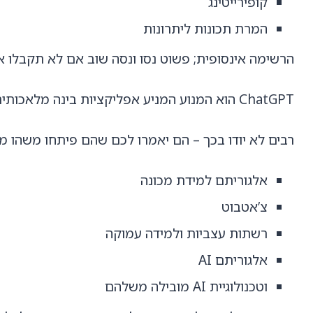
קופירייטינג
המרת תכונות ליתרונות
הרשימה אינסופית; פשוט נסו ונסה שוב אם לא תקבלו
ChatGPT הוא המנוע המניע אפליקציות בינה מלאכותית רבות שבהן אתם כבר עשוים להשתמש.
רבים לא יודו בכך – הם יאמרו לכם שהם פיתחו משהו מש
אלגוריתם למידת מכונה
צ’אטבוט
רשתות עצביות ולמידה עמוקה
אלגוריתם AI
וטכנולוגיית AI מובילה משלהם