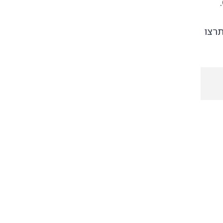
Chat – והוא בחינם! תרצו