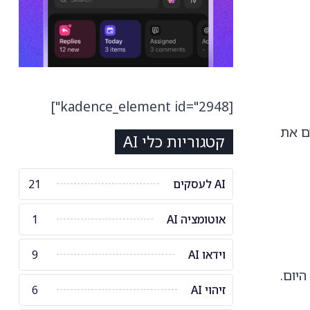
[kadence_element id="2948"]
ת משנים את
קטגוריות כלי AI
AI לעסקים
21
אוטומציה AI
1
וידאו AI
9
יום.
זיהוי AI
6